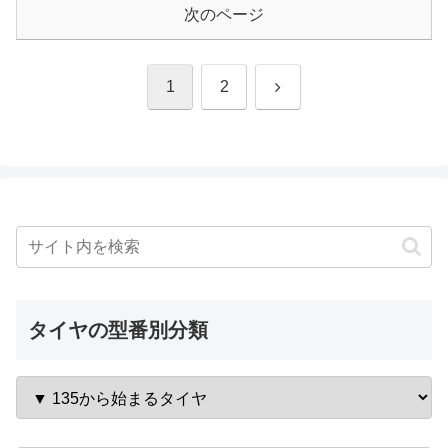
次のページ
次
1
2
へ
タイヤの型番別分類