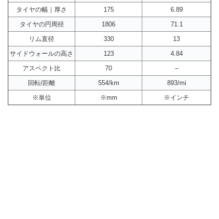
タイヤの幅｜厚さ
175
6.89
タイヤの円周径
1806
71.1
リム直径
330
13
サイドウォールの高さ
123
4.84
アスペクト比
70
–
回転/距離
554/km
893/mi
※単位
※mm
※インチ