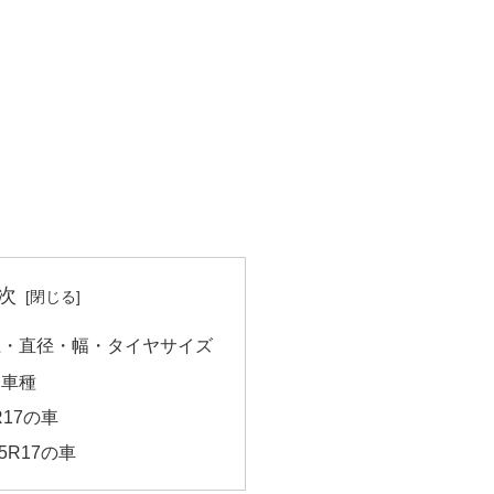
次
の外径・直径・幅・タイヤサイズ
合車種
R17の車
5R17の車