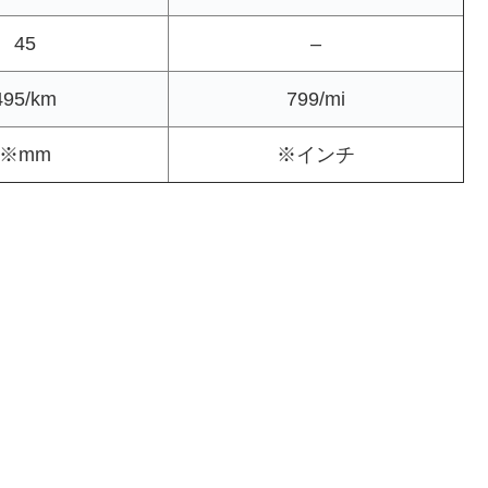
45
–
495/km
799/mi
※mm
※インチ