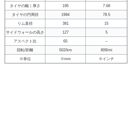
タイヤの幅｜厚さ
195
7.68
タイヤの円周径
1994
78.5
リム直径
381
15
サイドウォールの高さ
127
5
アスペクト比
65
–
回転/距離
502/km
809/mi
※単位
※mm
※インチ