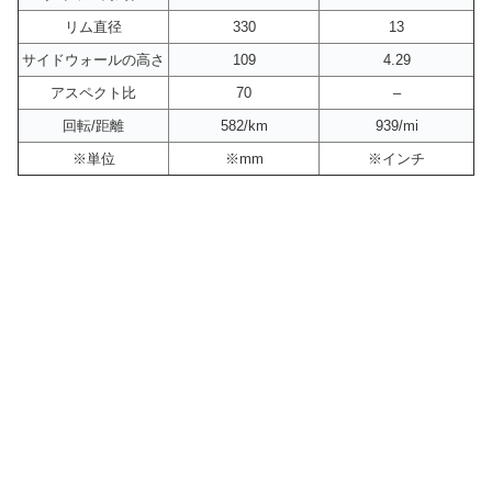
リム直径
330
13
サイドウォールの高さ
109
4.29
アスペクト比
70
–
回転/距離
582/km
939/mi
※単位
※mm
※インチ